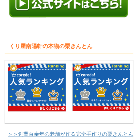
くり屋南陽軒の本物の栗きんとん
＞＞創業百余年の老舗が作る完全手作りの栗きんとん