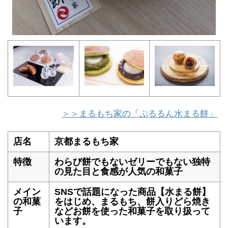
＞＞まるもち家の「ぷるるん水まる餅」
店名
京都まるもち家
特徴
わらび餅でもないゼリーでもない独特
の見た目と食感が人気の和菓子
メイン
SNSで話題になった商品【水まる餅】
の和菓
をはじめ、まるもち、餅入りどら焼き
子
などお餅を使った和菓子を取り扱って
います。