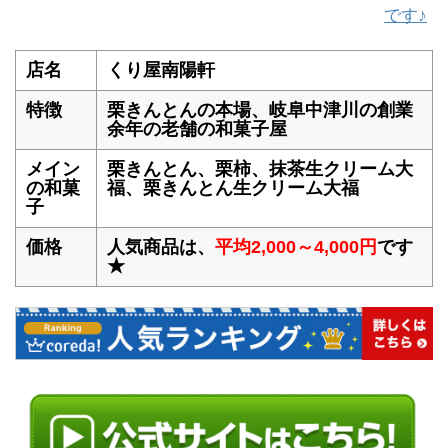
です♪
店名
くり屋南陽軒
特徴
栗きんとんの本場、岐阜中津川の創業
余年の老舗の和菓子屋
メイン
栗きんとん、栗柿、抹茶生クリーム大
の和菓
福、栗きんとん生クリーム大福
子
価格
人気商品は、
平均2,000～4,000円
です
★