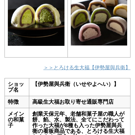
＞＞とろける生大福【伊勢屋與兵衛】
ショッ
【伊勢屋與兵衛（いせやよへい）】
プ名
特徴
高級生大福お取り寄せ通販専門店
メイン
創業天保元年、老舗和菓子屋の職人が
の和菓
餅、餡、水、製法、全てにこだわって
子
作った大福が8種も入った伊勢屋與兵
衛の看板商品である、とろける生大福