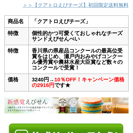
＞＞【クアトロえびチーズ】初回限定送料無料
商品名
「クアトロえびチーズ」
特徴
個性的かつ可愛くておしゃれなチーズ
サンドえびせんべい
特徴
香川県の県産品コンクールの最高位受
賞をはじめ、瀬戸内おみやげコンクー
ル優秀賞や農林水産大臣賞など数々の
コンクールで受賞！
価格
3240円→
10％OFF！キャンペーン価格
の2916円
です★