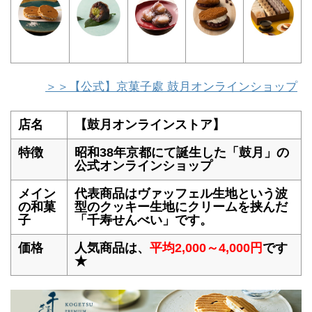
＞＞【公式】京菓子處 鼓月オンラインショップ
店名
【鼓月オンラインストア】
特徴
昭和38年京都にて誕生した「鼓月」の
公式オンラインショップ
メイン
代表商品はヴァッフェル生地という波
の和菓
型のクッキー生地にクリームを挟んだ
子
「千寿せんべい」です。
価格
人気商品は、
平均2,000～4,000円
です
★