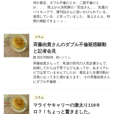
何か最近、ダブル不倫だとか、二股不倫だと
か、、、 雨上がり決死隊の「宮迫さん」。 先週の
バイキングで、週刊誌さんに追いかけられている、
迷惑している、と言っていました。 坂上さんも、時
間の無駄ですよ～っ ...
コラム
斉藤由貴さんのダブル不倫疑惑騒動
と記者会見
2017/08/04
-
コラム
斉藤由貴さんって、私達の世代の人気女優さんで、
結婚してからは子育てなどもあってか、あまりテレ
ビでは見ていませんでしたが、最近また女優活動が
活発になってきた感があります。 その斉藤由貴さん
にダブル不倫疑 ...
コラム
マライヤキャリーの激太り119キ
ロ？！ちょっと驚きました。