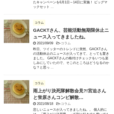
たキャンペーンを6月1日～14日に実施！ ビッグマ
ックセット ...
コラム
GACKTさん、芸能活動無期限休止ニ
ュース入ってきましたね。
2021/09/09
-
コラム
昨日、ツイッターのトレンドに突然、GACKTさん
の活動休止のニュースが入ってきて、とっても驚き
ました。 GACKTさんの格付けチェックをいつも楽
しみにしていたので、そこのところはどうなるのか
な？と思っ ...
コラム
雨上がり決死隊解散会見?!宮迫さん
と蛍原さんコンビ解散…
2021/08/18
-
コラム
悲しいニュースが入ってきましたね。。 個人的に