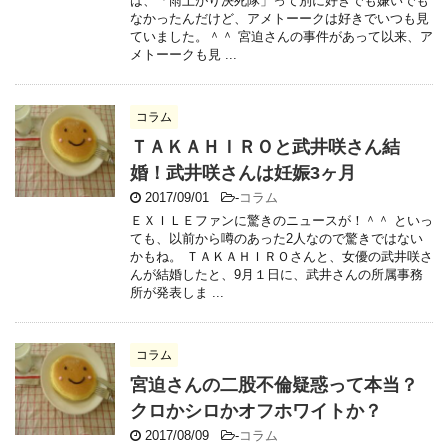
は、「雨上がり決死隊」って別に好きでも嫌いでも
なかったんだけど、アメトーークは好きでいつも見
ていました。＾＾ 宮迫さんの事件があって以来、ア
メトーークも見 ...
コラム
ＴＡＫＡＨＩＲＯと武井咲さん結
婚！武井咲さんは妊娠3ヶ月
2017/09/01
-
コラム
ＥＸＩＬＥファンに驚きのニュースが！＾＾ といっ
ても、以前から噂のあった2人なので驚きではない
かもね。 ＴＡＫＡＨＩＲＯさんと、女優の武井咲さ
んが結婚したと、9月１日に、武井さんの所属事務
所が発表しま ...
コラム
宮迫さんの二股不倫疑惑って本当？
クロかシロかオフホワイトか？
2017/08/09
-
コラム