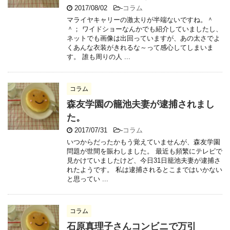
2017/08/02
-
コラム
マライヤキャリーの激太りが半端ないですね。＾
＾； ワイドショーなんかでも紹介していましたし、
ネットでも画像は出回っていますが、あの太さでよ
くあんな衣装がきれるな～って感心してしまいま
す。 誰も周りの人 ...
コラム
森友学園の籠池夫妻が逮捕されまし
た。
2017/07/31
-
コラム
いつからだったかもう覚えていませんが、森友学園
問題が世間を賑わしました。 最近も頻繁にテレビで
見かけていましたけど、今日31日籠池夫妻が逮捕さ
れたようです。 私は逮捕されるとこまではいかない
と思ってい ...
コラム
石原真理子さんコンビニで万引